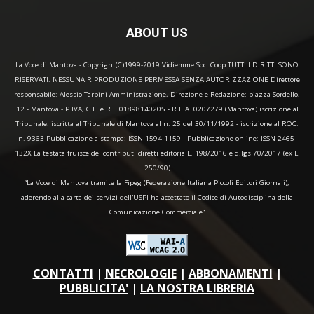
ABOUT US
La Voce di Mantova - Copyright(C)1999-2019 Vidiemme Soc. Coop TUTTI I DIRITTI SONO
RISERVATI. NESSUNA RIPRODUZIONE PERMESSA SENZA AUTORIZZAZIONE Direttore
responsabile: Alessio Tarpini Amministrazione, Direzione e Redazione: piazza Sordello,
12 - Mantova - P.IVA, C.F. e R.I. 01898140205 - R.E.A. 0207279 (Mantova) iscrizione al
Tribunale: iscritta al Tribunale di Mantova al n. 25 del 30/11/1992 - iscrizione al ROC:
n. 9363 Pubblicazione a stampa: ISSN 1594-1159 - Pubblicazione online: ISSN 2465-
132X La testata fruisce dei contributi diretti editoria L. 198/2016 e d.lgs 70/2017 (ex L.
250/90)
“La Voce di Mantova tramite la Fipeg (Federazione Italiana Piccoli Editori Giornali),
aderendo alla carta dei servizi dell'USPI ha accettato il Codice di Autodisciplina della
Comunicazione Commerciale"
CONTATTI
|
NECROLOGIE
|
ABBONAMENTI
|
PUBBLICITA'
|
LA NOSTRA LIBRERIA