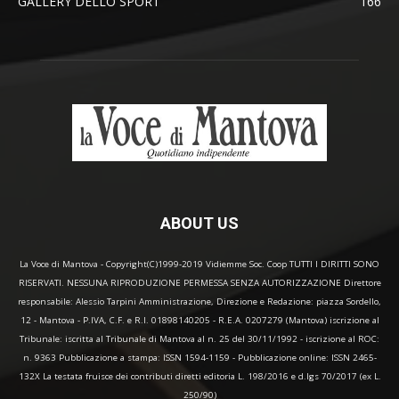
GALLERY DELLO SPORT
166
ABOUT US
La Voce di Mantova - Copyright(C)1999-2019 Vidiemme Soc. Coop TUTTI I DIRITTI SONO
RISERVATI. NESSUNA RIPRODUZIONE PERMESSA SENZA AUTORIZZAZIONE Direttore
responsabile: Alessio Tarpini Amministrazione, Direzione e Redazione: piazza Sordello,
12 - Mantova - P.IVA, C.F. e R.I. 01898140205 - R.E.A. 0207279 (Mantova) iscrizione al
Tribunale: iscritta al Tribunale di Mantova al n. 25 del 30/11/1992 - iscrizione al ROC:
n. 9363 Pubblicazione a stampa: ISSN 1594-1159 - Pubblicazione online: ISSN 2465-
132X La testata fruisce dei contributi diretti editoria L. 198/2016 e d.lgs 70/2017 (ex L.
250/90)