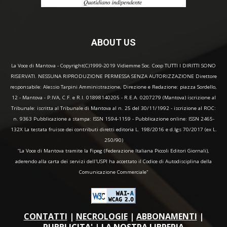
ABOUT US
La Voce di Mantova - Copyright(C)1999-2019 Vidiemme Soc. Coop TUTTI I DIRITTI SONO
RISERVATI. NESSUNA RIPRODUZIONE PERMESSA SENZA AUTORIZZAZIONE Direttore
responsabile: Alessio Tarpini Amministrazione, Direzione e Redazione: piazza Sordello,
12 - Mantova - P.IVA, C.F. e R.I. 01898140205 - R.E.A. 0207279 (Mantova) iscrizione al
Tribunale: iscritta al Tribunale di Mantova al n. 25 del 30/11/1992 - iscrizione al ROC:
n. 9363 Pubblicazione a stampa: ISSN 1594-1159 - Pubblicazione online: ISSN 2465-
132X La testata fruisce dei contributi diretti editoria L. 198/2016 e d.lgs 70/2017 (ex L.
250/90)
“La Voce di Mantova tramite la Fipeg (Federazione Italiana Piccoli Editori Giornali),
aderendo alla carta dei servizi dell'USPI ha accettato il Codice di Autodisciplina della
Comunicazione Commerciale"
CONTATTI
|
NECROLOGIE
|
ABBONAMENTI
|