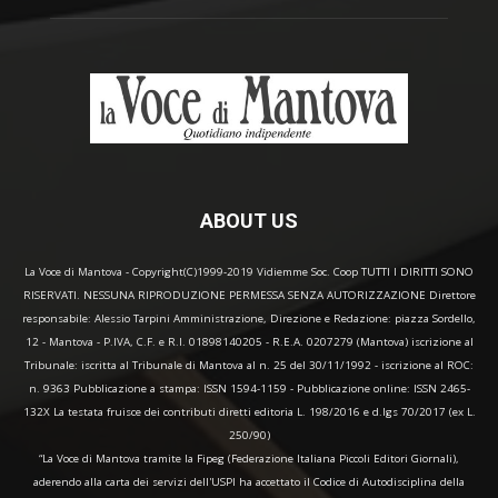
ABOUT US
La Voce di Mantova - Copyright(C)1999-2019 Vidiemme Soc. Coop TUTTI I DIRITTI SONO
RISERVATI. NESSUNA RIPRODUZIONE PERMESSA SENZA AUTORIZZAZIONE Direttore
responsabile: Alessio Tarpini Amministrazione, Direzione e Redazione: piazza Sordello,
12 - Mantova - P.IVA, C.F. e R.I. 01898140205 - R.E.A. 0207279 (Mantova) iscrizione al
Tribunale: iscritta al Tribunale di Mantova al n. 25 del 30/11/1992 - iscrizione al ROC:
n. 9363 Pubblicazione a stampa: ISSN 1594-1159 - Pubblicazione online: ISSN 2465-
132X La testata fruisce dei contributi diretti editoria L. 198/2016 e d.lgs 70/2017 (ex L.
250/90)
“La Voce di Mantova tramite la Fipeg (Federazione Italiana Piccoli Editori Giornali),
aderendo alla carta dei servizi dell'USPI ha accettato il Codice di Autodisciplina della