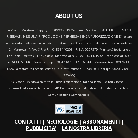
ABOUT US
La Voce di Mantova - Copyright(C)1999-2019 Vidiemme Soc. Coop TUTTI I DIRITTI SONO
RISERVATI. NESSUNA RIPRODUZIONE PERMESSA SENZA AUTORIZZAZIONE Direttore
responsabile: Alessio Tarpini Amministrazione, Direzione e Redazione: piazza Sordello,
12 - Mantova - P.IVA, C.F. e R.I. 01898140205 - R.E.A. 0207279 (Mantova) iscrizione al
Tribunale: iscritta al Tribunale di Mantova al n. 25 del 30/11/1992 - iscrizione al ROC:
n. 9363 Pubblicazione a stampa: ISSN 1594-1159 - Pubblicazione online: ISSN 2465-
132X La testata fruisce dei contributi diretti editoria L. 198/2016 e d.lgs 70/2017 (ex L.
250/90)
“La Voce di Mantova tramite la Fipeg (Federazione Italiana Piccoli Editori Giornali),
aderendo alla carta dei servizi dell'USPI ha accettato il Codice di Autodisciplina della
Comunicazione Commerciale"
CONTATTI
|
NECROLOGIE
|
ABBONAMENTI
|
PUBBLICITA'
|
LA NOSTRA LIBRERIA