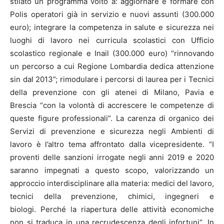
stilato un programma volto a: aggiornare e formare con
Polis operatori già in servizio e nuovi assunti (300.000
euro); integrare la competenza in salute e sicurezza nei
luoghi di lavoro nei curricula scolastici con Ufficio
scolastico regionale e Inail (300.000 euro) “rinnovando
un percorso a cui Regione Lombardia dedica attenzione
sin dal 2013”; rimodulare i percorsi di laurea per i Tecnici
della prevenzione con gli atenei di Milano, Pavia e
Brescia “con la volontà di accrescere le competenze di
queste figure professionali”. La carenza di organico dei
Servizi di prevenzione e sicurezza negli Ambienti di
lavoro è l’altro tema affrontato dalla vicepresidente. “I
proventi delle sanzioni irrogate negli anni 2019 e 2020
saranno impegnati a questo scopo, valorizzando un
approccio interdisciplinare alla materia: medici del lavoro,
tecnici della prevenzione, chimici, ingegneri e
biologi. Perché la riapertura delle attività economiche
non si traduca in una recrudescenza degli infortuni“. In