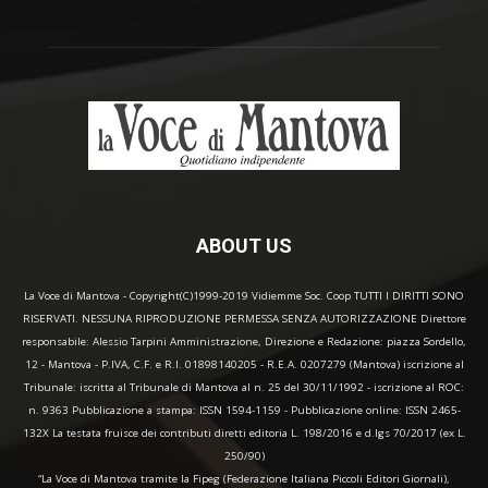
ABOUT US
La Voce di Mantova - Copyright(C)1999-2019 Vidiemme Soc. Coop TUTTI I DIRITTI SONO
RISERVATI. NESSUNA RIPRODUZIONE PERMESSA SENZA AUTORIZZAZIONE Direttore
responsabile: Alessio Tarpini Amministrazione, Direzione e Redazione: piazza Sordello,
12 - Mantova - P.IVA, C.F. e R.I. 01898140205 - R.E.A. 0207279 (Mantova) iscrizione al
Tribunale: iscritta al Tribunale di Mantova al n. 25 del 30/11/1992 - iscrizione al ROC:
n. 9363 Pubblicazione a stampa: ISSN 1594-1159 - Pubblicazione online: ISSN 2465-
132X La testata fruisce dei contributi diretti editoria L. 198/2016 e d.lgs 70/2017 (ex L.
250/90)
“La Voce di Mantova tramite la Fipeg (Federazione Italiana Piccoli Editori Giornali),