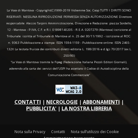
La Voce di Mantova - Copyright(C)1999-2019 Vidiemme Soc. Coop TUTTI I DIRITTI SONO
RISERVATI. NESSUNA RIPRODUZIONE PERMESSA SENZA AUTORIZZAZIONE Direttore
responsabile: Alessio Tarpini Amministrazione, Direzione e Redazione: piazza Sordello,
12 - Mantova - P.IVA, C.F. e R.I. 01898140205 - R.E.A. 0207279 (Mantova) iscrizione al
Tribunale: iscritta al Tribunale di Mantova al n. 25 del 30/11/1992 - iscrizione al ROC:
n. 9363 Pubblicazione a stampa: ISSN 1594-1159 - Pubblicazione online: ISSN 2465-
132X La testata fruisce dei contributi diretti editoria L. 198/2016 e d.lgs 70/2017 (ex L.
250/90)
“La Voce di Mantova tramite la Fipeg (Federazione Italiana Piccoli Editori Giornali),
aderendo alla carta dei servizi dell'USPI ha accettato il Codice di Autodisciplina della
Comunicazione Commerciale"
CONTATTI
|
NECROLOGIE
|
ABBONAMENTI
|
PUBBLICITA'
|
LA NOSTRA LIBRERIA
Nota sulla Privacy
Contatti
Nota sull’utilizzo dei Cookie