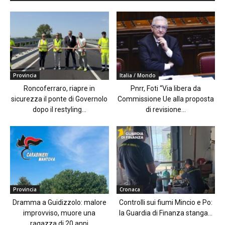
Provincia
Italia / Mondo
Roncoferraro, riapre in
Pnrr, Foti “Via libera da
sicurezza il ponte di Governolo
Commissione Ue alla proposta
dopo il restyling...
di revisione...
Provincia
Cronaca
Dramma a Guidizzolo: malore
Controlli sui fiumi Mincio e Po:
improvviso, muore una
la Guardia di Finanza stanga...
ragazza di 20 anni