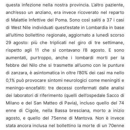
questa infezione nella nostra provincia. L’altro paziente,
anch’esso un anziano, era invece ricoverato nel reparto
di Malattie Infettive del Poma. Sono così saliti a 37 i casi
di West Nile individuati quest’estate in Lombardia in base
all’ultimo bollettino regionale, aggiornato a lunedì scorso
29 agosto: più che triplicati nel giro di tre settimane,
rispetto agli 11 che si contavano l’8 agosto. E sono
aumentati, purtroppo, anche i lombardi morti per la
febbre del Nilo che si trasmette all’uomo con le punture
di zanzara, è asintomatica in oltre l’80% dei casi ma nello
0,1% può provocare sintomi neurologici come meningiti e
meningo-encefaliti: tre decessi confermati dalle analisi
dei laboratori di riferimento (quelli dell’ospedale Sacco di
Milano e del San Matteo di Pavia), incluso quello del 74
enne di Cigole, nella Bassa bresciana, morto a inizio
agosto, e quello del 75enne di Mantova. Non è invece
stata ancora inclusa nel bollettino la morte di un 70enne