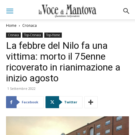
Home
Cronaca
Cronaca
Top-Cronaca
Top-Home
La febbre del Nilo fa una
vittima: morto il 75enne
ricoverato in rianimazione a
inizio agosto
1 Settembre 2022
Facebook
Twitter