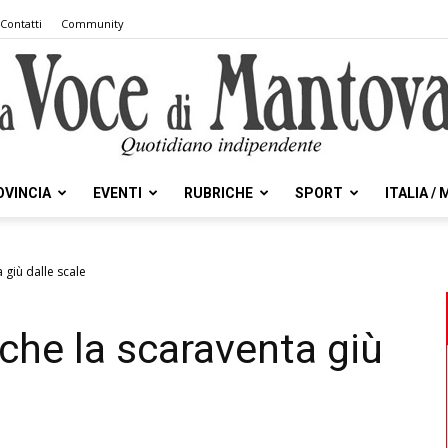
Contatti
Community
OVINCIA
EVENTI
RUBRICHE
SPORT
ITALIA /
la
 giù dalle scale
 che la scaraventa giù
Voce