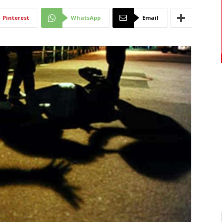
Di
Pinterest
WhatsApp
Email
Mantova