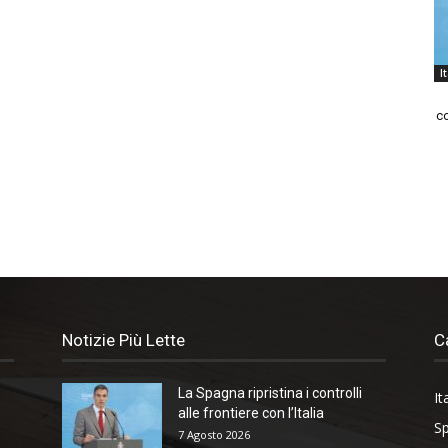
I
co
Notizie Più Lette
C
La Spagna ripristina i controlli
It
alle frontiere con l’Italia
Sp
7 Agosto 2026