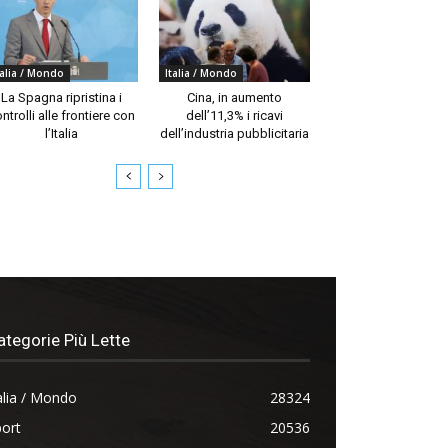
talia / Mondo
Italia / Mondo
La Spagna ripristina i
Cina, in aumento
ntrolli alle frontiere con
dell’11,3% i ricavi
l’Italia
dell’industria pubblicitaria
ategorie Più Lette
alia / Mondo
28324
ort
20536