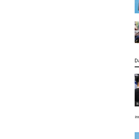
D
I
in