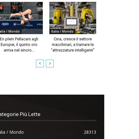
talia / Mondo
Italia / Mondo
En plein Pellacani agli
Cina, cresce il settore
Europei, il quinto oro
macchinari, a trainare le
arriva nel sincro...
“attrezzature intelligenti”
ategorie Più Lette
alia / Mondo
28313