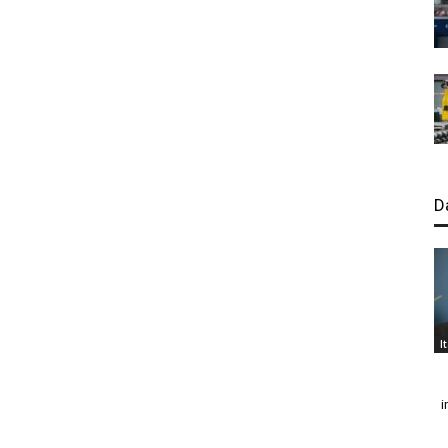
D
I
i