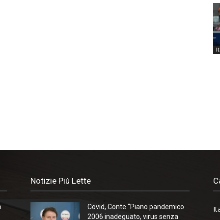
I
Notizie Più Lette
C
o
Covid, Conte “Piano pandemico
It
2006 inadeguato, virus senza