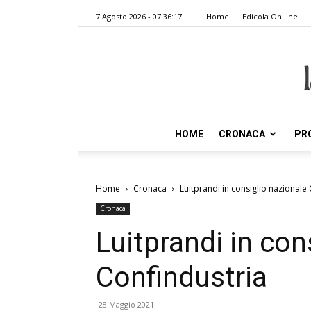
7 Agosto 2026 - 07:36:17
Home
Edicola OnLine
HOME
CRONACA
PR
Home
Cronaca
Luitprandi in consiglio nazionale
Cronaca
Luitprandi in con
Confindustria
28 Maggio 2021