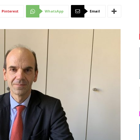
Di
Pinterest
WhatsApp
Email
Mantova