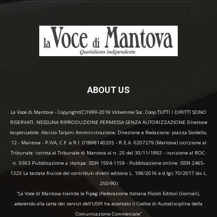
ABOUT US
La Voce di Mantova - Copyright(C)1999-2019 Vidiemme Soc. Coop TUTTI I DIRITTI SONO
RISERVATI. NESSUNA RIPRODUZIONE PERMESSA SENZA AUTORIZZAZIONE Direttore
responsabile: Alessio Tarpini Amministrazione, Direzione e Redazione: piazza Sordello,
12 - Mantova - P.IVA, C.F. e R.I. 01898140205 - R.E.A. 0207279 (Mantova) iscrizione al
Tribunale: iscritta al Tribunale di Mantova al n. 25 del 30/11/1992 - iscrizione al ROC:
n. 9363 Pubblicazione a stampa: ISSN 1594-1159 - Pubblicazione online: ISSN 2465-
132X La testata fruisce dei contributi diretti editoria L. 198/2016 e d.lgs 70/2017 (ex L.
250/90)
“La Voce di Mantova tramite la Fipeg (Federazione Italiana Piccoli Editori Giornali),
aderendo alla carta dei servizi dell'USPI ha accettato il Codice di Autodisciplina della
Comunicazione Commerciale"