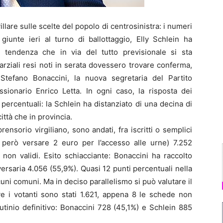
are sulle scelte del popolo di centrosinistra: i numeri
giunte ieri al turno di ballottaggio, Elly Schlein ha
 tendenza che in via del tutto previsionale si sta
arziali resi noti in serata dovessero trovare conferma,
Stefano Bonaccini, la nuova segretaria del Partito
sionario Enrico Letta. In ogni caso, la risposta dei
percentuali: la Schlein ha distanziato di una decina di
ittà che in provincia.
rensorio virgiliano, sono andati, fra iscritti o semplici
o però versare 2 euro per l’accesso alle urne) 7.252
non validi. Esito schiacciante: Bonaccini ha raccolto
ersaria 4.056 (55,9%). Quasi 12 punti percentuali nella
uni comuni. Ma in deciso parallelismo si può valutare il
ve i votanti sono stati 1.621, appena 8 le schede non
rutinio definitivo: Bonaccini 728 (45,1%) e Schlein 885