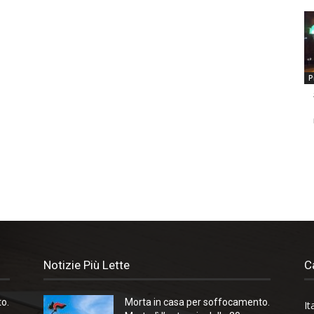
P
Notizie Più Lette
C
o.
Morta in casa per soffocamento.
It