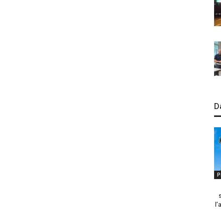
D
P
l’