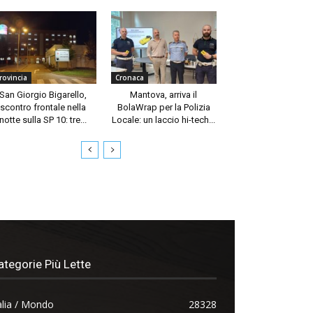
rovincia
Cronaca
San Giorgio Bigarello,
Mantova, arriva il
scontro frontale nella
BolaWrap per la Polizia
notte sulla SP 10: tre...
Locale: un laccio hi-tech...
ategorie Più Lette
alia / Mondo
28328