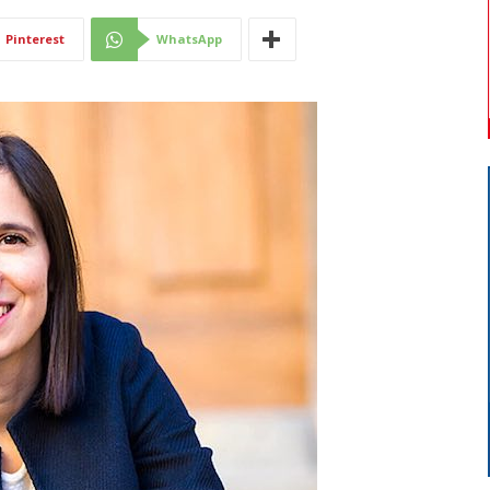
Di
Pinterest
WhatsApp
Mantova