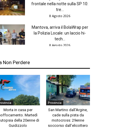
frontale nella notte sulla SP 10:
tre...
8 Agosto 2026
Mantova, arriva il BolaWrap per
la Polizia Locale: un laccio hi-
tech...
8 Agosto 2026
a Non Perdere
rovincia
Provincia
Morta in casa per
San Martino dall’Argine,
soffocamento. Martedì
cade sulla pista da
autopsia della 20enne di
motocross: 29enne
Guidizzolo
soccorso dall’elicottero