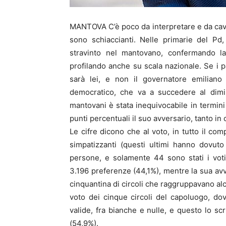
MANTOVA C’è poco da interpretare e da cavill
sono schiaccianti. Nelle primarie del Pd, 
stravinto nel mantovano, confermando la
profilando anche su scala nazionale. Se i p
sarà lei, e non il governatore emiliano 
democratico, che va a succedere al dimis
mantovani è stata inequivocabile in termini 
punti percentuali il suo avversario, tanto in c
Le cifre dicono che al voto, in tutto il comp
simpatizzanti (questi ultimi hanno dovut
persone, e solamente 44 sono stati i voti 
3.196 preferenze (44,1%), mentre la sua avv
cinquantina di circoli che raggruppavano alc
voto dei cinque circoli del capoluogo, do
valide, fra bianche e nulle, e questo lo sc
(54,9%).