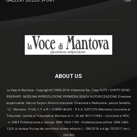
ABOUT US
La Voce di Mantova - Copyright(C)1999-2019 Vidiemme Soc. Coop TUTTI I DIRITTI SONO
RISERVATI. NESSUNA RIPRODUZIONE PERMESSA SENZA AUTORIZZAZIONE Direttore
responsabile: Alessio Tarpini Amministrazione, Direzione e Redazione: piazza Sordello,
12 - Mantova - P.IVA, C.F. e R.I. 01898140205 - R.E.A. 0207279 (Mantova) iscrizione al
Tribunale: iscritta al Tribunale di Mantova al n. 25 del 30/11/1992 - iscrizione al ROC:
n. 9363 Pubblicazione a stampa: ISSN 1594-1159 - Pubblicazione online: ISSN 2465-
132X La testata fruisce dei contributi diretti editoria L. 198/2016 e d.lgs 70/2017 (ex L.
250/90)