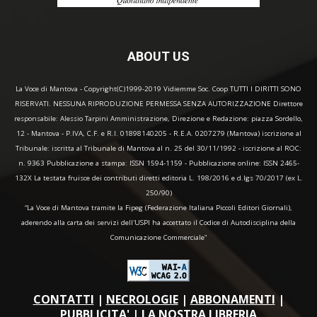
ABOUT US
La Voce di Mantova - Copyright(C)1999-2019 Vidiemme Soc. Coop TUTTI I DIRITTI SONO
RISERVATI. NESSUNA RIPRODUZIONE PERMESSA SENZA AUTORIZZAZIONE Direttore
responsabile: Alessio Tarpini Amministrazione, Direzione e Redazione: piazza Sordello,
12 - Mantova - P.IVA, C.F. e R.I. 01898140205 - R.E.A. 0207279 (Mantova) iscrizione al
Tribunale: iscritta al Tribunale di Mantova al n. 25 del 30/11/1992 - iscrizione al ROC:
n. 9363 Pubblicazione a stampa: ISSN 1594-1159 - Pubblicazione online: ISSN 2465-
132X La testata fruisce dei contributi diretti editoria L. 198/2016 e d.lgs 70/2017 (ex L.
250/90)
“La Voce di Mantova tramite la Fipeg (Federazione Italiana Piccoli Editori Giornali),
aderendo alla carta dei servizi dell'USPI ha accettato il Codice di Autodisciplina della
Comunicazione Commerciale"
CONTATTI
|
NECROLOGIE
|
ABBONAMENTI
|
PUBBLICITA'
|
LA NOSTRA LIBRERIA