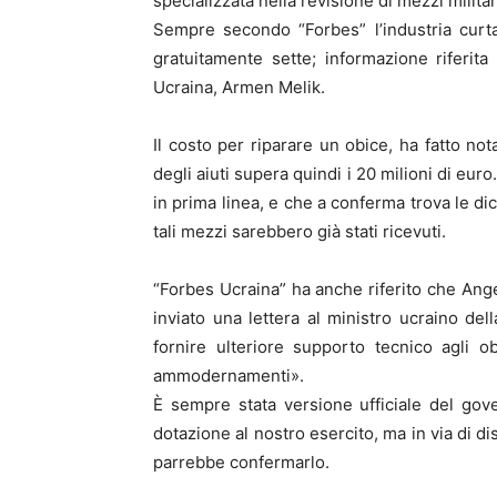
specializzata nella revisione di mezzi militari
Sempre secondo “Forbes” l’industria curta
gratuitamente sette; informazione riferit
Ucraina, Armen Melik.
Il costo per riparare un obice, ha fatto not
degli aiuti supera quindi i 20 milioni di eu
in prima linea, e che a conferma trova le di
tali mezzi sarebbero già stati ricevuti.
“Forbes Ucraina” ha anche riferito che Ang
inviato una lettera al ministro ucraino de
fornire ulteriore supporto tecnico agli ob
ammodernamenti».
È sempre stata versione ufficiale del gover
dotazione al nostro esercito, ma in via di 
parrebbe confermarlo.