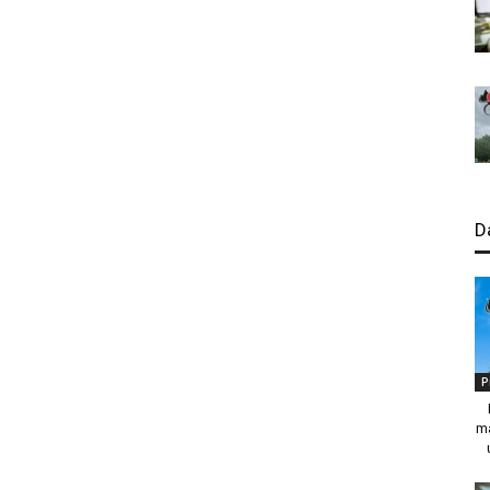
D
P
ma