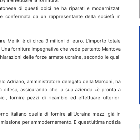
») a effettuare la fornitura.
tonese di questi obici ne ha riparati e modernizzati
a e confermata da un rappresentante della società in
are Melik, è di circa 3 milioni di euro. L’importo totale
ro. Una fornitura impegnativa che vede pertanto Mantova
chiarazioni delle forze armate ucraine, secondo le quali
elo Adriano, amministratore delegato della Marconi, ha
lla difesa, assicurando che la sua azienda «è pronta a
ici, fornire pezzi di ricambio ed effettuare ulteriori
no italiano quella di fornire all’Ucraina mezzi già in
dismissione per ammodernamento. E quest’ultima notizia