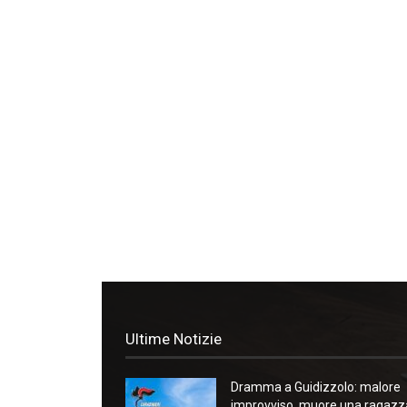
Ultime Notizie
Dramma a Guidizzolo: malore
improvviso, muore una ragazz