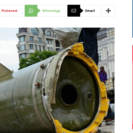
Di
Pinterest
WhatsApp
Email
Mantova