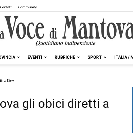
Contatti
Community
OVINCIA
EVENTI
RUBRICHE
SPORT
ITALIA /
la
ti a Kiev
a gli obici diretti a
Voce