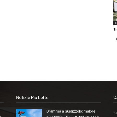
C
Tr
Notizie Più Lette
C
Dramma a Guidizzolo: malore
It
a
improvviso, muore una ragazza