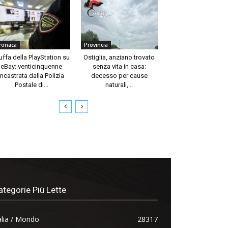
ronaca
Provincia
uffa della PlayStation su
Ostiglia, anziano trovato
eBay: venticinquenne
senza vita in casa:
incastrata dalla Polizia
decesso per cause
Postale di...
naturali,...
ategorie Più Lette
alia / Mondo
28317