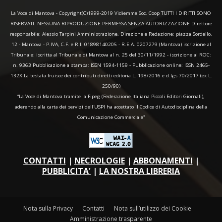
La Voce di Mantova - Copyright(C)1999-2019 Vidiemme Soc. Coop TUTTI I DIRITTI SONO
RISERVATI. NESSUNA RIPRODUZIONE PERMESSA SENZA AUTORIZZAZIONE Direttore
responsabile: Alessio Tarpini Amministrazione, Direzione e Redazione: piazza Sordello,
12 - Mantova - P.IVA, C.F. e R.I. 01898140205 - R.E.A. 0207279 (Mantova) iscrizione al
Tribunale: iscritta al Tribunale di Mantova al n. 25 del 30/11/1992 - iscrizione al ROC:
n. 9363 Pubblicazione a stampa: ISSN 1594-1159 - Pubblicazione online: ISSN 2465-
132X La testata fruisce dei contributi diretti editoria L. 198/2016 e d.lgs 70/2017 (ex L.
250/90)
“La Voce di Mantova tramite la Fipeg (Federazione Italiana Piccoli Editori Giornali),
aderendo alla carta dei servizi dell'USPI ha accettato il Codice di Autodisciplina della
Comunicazione Commerciale"
CONTATTI
|
NECROLOGIE
|
ABBONAMENTI
|
PUBBLICITA'
|
LA NOSTRA LIBRERIA
Nota sulla Privacy
Contatti
Nota sull’utilizzo dei Cookie
Amministrazione trasparente