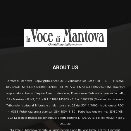
ABOUT US
La Voce di Mantova - Copyright(C)1999-2019 Vidiemme Soc. Coop TUTTI I DIRITTI SONO
RISERVATI. NESSUNA RIPRODUZIONE PERMESSA SENZA AUTORIZZAZIONE Direttore
responsabile: Alessio Tarpini Amministrazione, Direzione e Redazione: piazza Sordello,
12 - Mantova - P.IVA, C.F. e R.I. 01898140205 - R.E.A. 0207279 (Mantova) iscrizione al
Tribunale: iscritta al Tribunale di Mantova al n. 25 del 30/11/1992 - iscrizione al ROC:
n. 9363 Pubblicazione a stampa: ISSN 1594-1159 - Pubblicazione online: ISSN 2465-
132X La testata fruisce dei contributi diretti editoria L. 198/2016 e d.lgs 70/2017 (ex L.
250/90)
“La Voce di Mantova tramite la Fipeg (Federazione Italiana Piccoli Editori Giornali),