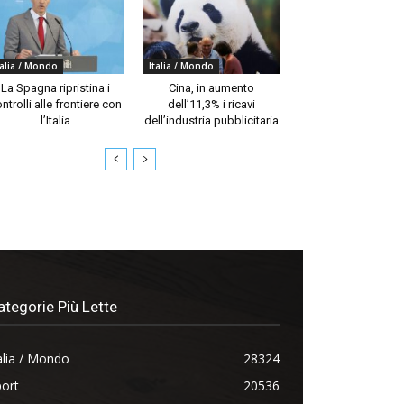
talia / Mondo
Italia / Mondo
La Spagna ripristina i
Cina, in aumento
ntrolli alle frontiere con
dell’11,3% i ricavi
l’Italia
dell’industria pubblicitaria
ategorie Più Lette
alia / Mondo
28324
ort
20536