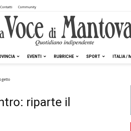
Contatti
Community
OVINCIA
EVENTI
RUBRICHE
SPORT
ITALIA /
la
rogetto
ntro: riparte il
Voce