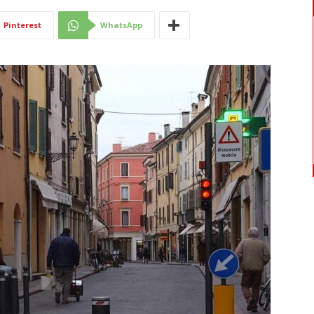
Di
Pinterest
WhatsApp
Mantova