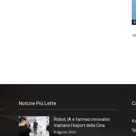
I
co
Notizie Più Lette
C
Robot, IA e farmaci innovativi
It
trainano l’export della Cina
Sp
8 Agosto 2026