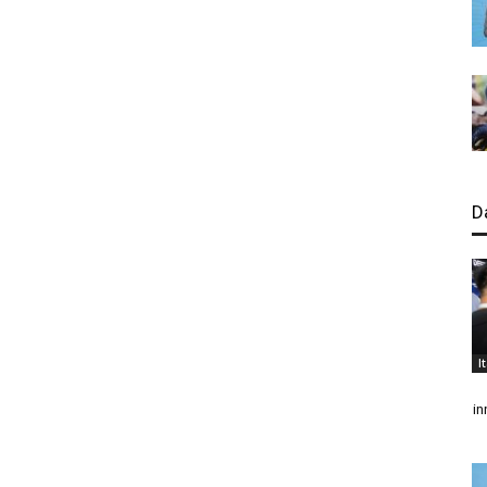
D
I
in