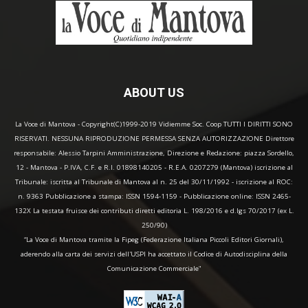
ABOUT US
La Voce di Mantova - Copyright(C)1999-2019 Vidiemme Soc. Coop TUTTI I DIRITTI SONO
RISERVATI. NESSUNA RIPRODUZIONE PERMESSA SENZA AUTORIZZAZIONE Direttore
responsabile: Alessio Tarpini Amministrazione, Direzione e Redazione: piazza Sordello,
12 - Mantova - P.IVA, C.F. e R.I. 01898140205 - R.E.A. 0207279 (Mantova) iscrizione al
Tribunale: iscritta al Tribunale di Mantova al n. 25 del 30/11/1992 - iscrizione al ROC:
n. 9363 Pubblicazione a stampa: ISSN 1594-1159 - Pubblicazione online: ISSN 2465-
132X La testata fruisce dei contributi diretti editoria L. 198/2016 e d.lgs 70/2017 (ex L.
250/90)
“La Voce di Mantova tramite la Fipeg (Federazione Italiana Piccoli Editori Giornali),
aderendo alla carta dei servizi dell'USPI ha accettato il Codice di Autodisciplina della
Comunicazione Commerciale"