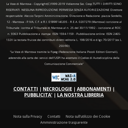
La Voce di Mantova - Copyright(C)1999-2019 Vidiemme Soc. Coop TUTTI I DIRITTI SONO
RISERVATI. NESSUNA RIPRODUZIONE PERMESSA SENZA AUTORIZZAZIONE Direttore
responsabile: Alessio Tarpini Amministrazione, Direzione e Redazione: piazza Sordello,
12 - Mantova - P.IVA, C.F. e R.I. 01898140205 - R.E.A. 0207279 (Mantova) iscrizione al
Tribunale: iscritta al Tribunale di Mantova al n. 25 del 30/11/1992 - iscrizione al ROC:
n. 9363 Pubblicazione a stampa: ISSN 1594-1159 - Pubblicazione online: ISSN 2465-
132X La testata fruisce dei contributi diretti editoria L. 198/2016 e d.lgs 70/2017 (ex L.
250/90)
“La Voce di Mantova tramite la Fipeg (Federazione Italiana Piccoli Editori Giornali),
aderendo alla carta dei servizi dell'USPI ha accettato il Codice di Autodisciplina della
Comunicazione Commerciale"
CONTATTI
|
NECROLOGIE
|
ABBONAMENTI
|
PUBBLICITA'
|
LA NOSTRA LIBRERIA
Nota sulla Privacy
Contatti
Nota sull’utilizzo dei Cookie
Amministrazione trasparente