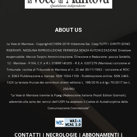
ABOUT US
La Voce di Mantova - Copyright(C)1999-2019 Vidiemme Soc. Coop TUTTI I DIRITTI SONO
RISERVATI. NESSUNA RIPRODUZIONE PERMESSA SENZA AUTORIZZAZIONE Direttore
responsabile: Alessio Tarpini Amministrazione, Direzione e Redazione: piazza Sordello,
12 - Mantova - P.IVA, C.F. e R.I. 01898140205 - R.E.A. 0207279 (Mantova) iscrizione al
Tribunale: iscritta al Tribunale di Mantova al n. 25 del 30/11/1992 - iscrizione al ROC:
n. 9363 Pubblicazione a stampa: ISSN 1594-1159 - Pubblicazione online: ISSN 2465-
132X La testata fruisce dei contributi diretti editoria L. 198/2016 e d.lgs 70/2017 (ex L.
250/90)
“La Voce di Mantova tramite la Fipeg (Federazione Italiana Piccoli Editori Giornali),
aderendo alla carta dei servizi dell'USPI ha accettato il Codice di Autodisciplina della
Comunicazione Commerciale"
CONTATTI
|
NECROLOGIE
|
ABBONAMENTI
|