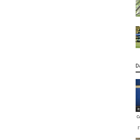
D
I
C
l