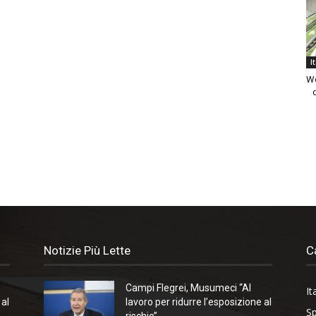
I
We
Notizie Più Lette
C
Campi Flegrei, Musumeci “Al
It
 al
lavoro per ridurre l’esposizione al
Sp
rischio”