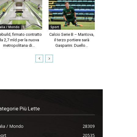
talia / Mondo
Sport
build, firmato contratto
Calcio Serie B – Mantova,
da 2,7 mld per la nuova
il terzo portiere sarà
metropolitana di...
Gasparini. Duello...
ategorie Più Lette
alia / Mondo
28309
ort
20535