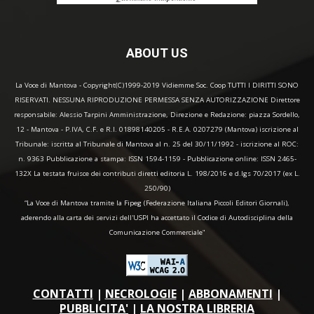
ABOUT US
La Voce di Mantova - Copyright(C)1999-2019 Vidiemme Soc. Coop TUTTI I DIRITTI SONO
RISERVATI. NESSUNA RIPRODUZIONE PERMESSA SENZA AUTORIZZAZIONE Direttore
responsabile: Alessio Tarpini Amministrazione, Direzione e Redazione: piazza Sordello,
12 - Mantova - P.IVA, C.F. e R.I. 01898140205 - R.E.A. 0207279 (Mantova) iscrizione al
Tribunale: iscritta al Tribunale di Mantova al n. 25 del 30/11/1992 - iscrizione al ROC:
n. 9363 Pubblicazione a stampa: ISSN 1594-1159 - Pubblicazione online: ISSN 2465-
132X La testata fruisce dei contributi diretti editoria L. 198/2016 e d.lgs 70/2017 (ex L.
250/90)
“La Voce di Mantova tramite la Fipeg (Federazione Italiana Piccoli Editori Giornali),
aderendo alla carta dei servizi dell'USPI ha accettato il Codice di Autodisciplina della
Comunicazione Commerciale"
CONTATTI
|
NECROLOGIE
|
ABBONAMENTI
|
PUBBLICITA'
|
LA NOSTRA LIBRERIA