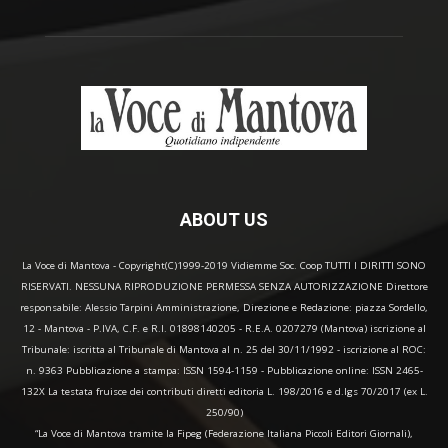
ABOUT US
La Voce di Mantova - Copyright(C)1999-2019 Vidiemme Soc. Coop TUTTI I DIRITTI SONO
RISERVATI. NESSUNA RIPRODUZIONE PERMESSA SENZA AUTORIZZAZIONE Direttore
responsabile: Alessio Tarpini Amministrazione, Direzione e Redazione: piazza Sordello,
12 - Mantova - P.IVA, C.F. e R.I. 01898140205 - R.E.A. 0207279 (Mantova) iscrizione al
Tribunale: iscritta al Tribunale di Mantova al n. 25 del 30/11/1992 - iscrizione al ROC:
n. 9363 Pubblicazione a stampa: ISSN 1594-1159 - Pubblicazione online: ISSN 2465-
132X La testata fruisce dei contributi diretti editoria L. 198/2016 e d.lgs 70/2017 (ex L.
250/90)
“La Voce di Mantova tramite la Fipeg (Federazione Italiana Piccoli Editori Giornali),