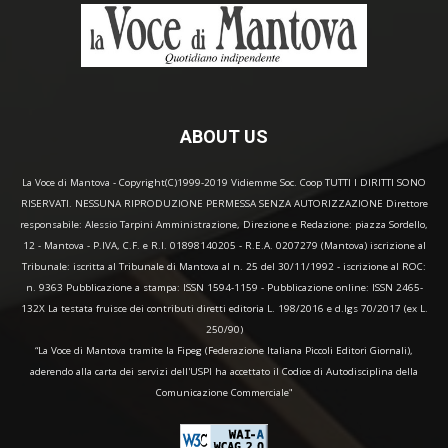
ABOUT US
La Voce di Mantova - Copyright(C)1999-2019 Vidiemme Soc. Coop TUTTI I DIRITTI SONO
RISERVATI. NESSUNA RIPRODUZIONE PERMESSA SENZA AUTORIZZAZIONE Direttore
responsabile: Alessio Tarpini Amministrazione, Direzione e Redazione: piazza Sordello,
12 - Mantova - P.IVA, C.F. e R.I. 01898140205 - R.E.A. 0207279 (Mantova) iscrizione al
Tribunale: iscritta al Tribunale di Mantova al n. 25 del 30/11/1992 - iscrizione al ROC:
n. 9363 Pubblicazione a stampa: ISSN 1594-1159 - Pubblicazione online: ISSN 2465-
132X La testata fruisce dei contributi diretti editoria L. 198/2016 e d.lgs 70/2017 (ex L.
250/90)
“La Voce di Mantova tramite la Fipeg (Federazione Italiana Piccoli Editori Giornali),
aderendo alla carta dei servizi dell'USPI ha accettato il Codice di Autodisciplina della
Comunicazione Commerciale"