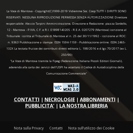
La Voce di Mantova - Copyright(C)1999-2019 Vidiemme Soc. Coop TUTTI I DIRITTI SONO
RISERVATI. NESSUNA RIPRODUZIONE PERMESSA SENZA AUTORIZZAZIONE Direttore
responsabile: Alessio Tarpini Amministrazione, Direzione e Redazione: piazza Sordello,
12 - Mantova - P.IVA, C.F. e R.I. 01898140205 - R.E.A. 0207279 (Mantova) iscrizione al
Tribunale: iscritta al Tribunale di Mantova al n. 25 del 30/11/1992 - iscrizione al ROC:
n. 9363 Pubblicazione a stampa: ISSN 1594-1159 - Pubblicazione online: ISSN 2465-
132X La testata fruisce dei contributi diretti editoria L. 198/2016 e d.lgs 70/2017 (ex L.
250/90)
“La Voce di Mantova tramite la Fipeg (Federazione Italiana Piccoli Editori Giornali),
aderendo alla carta dei servizi dell'USPI ha accettato il Codice di Autodisciplina della
Comunicazione Commerciale"
CONTATTI
|
NECROLOGIE
|
ABBONAMENTI
|
PUBBLICITA'
|
LA NOSTRA LIBRERIA
Nota sulla Privacy
Contatti
Nota sull’utilizzo dei Cookie