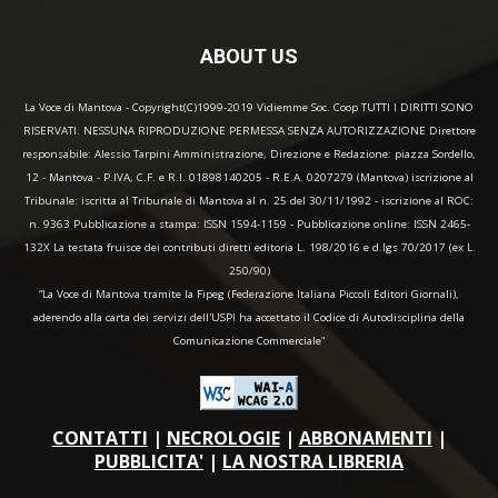
ABOUT US
La Voce di Mantova - Copyright(C)1999-2019 Vidiemme Soc. Coop TUTTI I DIRITTI SONO
RISERVATI. NESSUNA RIPRODUZIONE PERMESSA SENZA AUTORIZZAZIONE Direttore
responsabile: Alessio Tarpini Amministrazione, Direzione e Redazione: piazza Sordello,
12 - Mantova - P.IVA, C.F. e R.I. 01898140205 - R.E.A. 0207279 (Mantova) iscrizione al
Tribunale: iscritta al Tribunale di Mantova al n. 25 del 30/11/1992 - iscrizione al ROC:
n. 9363 Pubblicazione a stampa: ISSN 1594-1159 - Pubblicazione online: ISSN 2465-
132X La testata fruisce dei contributi diretti editoria L. 198/2016 e d.lgs 70/2017 (ex L.
250/90)
“La Voce di Mantova tramite la Fipeg (Federazione Italiana Piccoli Editori Giornali),
aderendo alla carta dei servizi dell'USPI ha accettato il Codice di Autodisciplina della
Comunicazione Commerciale"
CONTATTI
|
NECROLOGIE
|
ABBONAMENTI
|
PUBBLICITA'
|
LA NOSTRA LIBRERIA