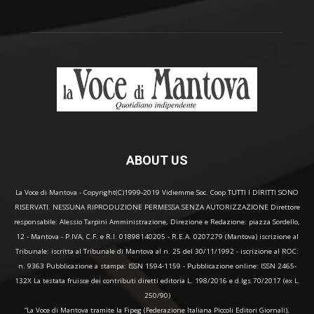
ABOUT US
La Voce di Mantova - Copyright(C)1999-2019 Vidiemme Soc. Coop TUTTI I DIRITTI SONO
RISERVATI. NESSUNA RIPRODUZIONE PERMESSA SENZA AUTORIZZAZIONE Direttore
responsabile: Alessio Tarpini Amministrazione, Direzione e Redazione: piazza Sordello,
12 - Mantova - P.IVA, C.F. e R.I. 01898140205 - R.E.A. 0207279 (Mantova) iscrizione al
Tribunale: iscritta al Tribunale di Mantova al n. 25 del 30/11/1992 - iscrizione al ROC:
n. 9363 Pubblicazione a stampa: ISSN 1594-1159 - Pubblicazione online: ISSN 2465-
132X La testata fruisce dei contributi diretti editoria L. 198/2016 e d.lgs 70/2017 (ex L.
250/90)
“La Voce di Mantova tramite la Fipeg (Federazione Italiana Piccoli Editori Giornali),