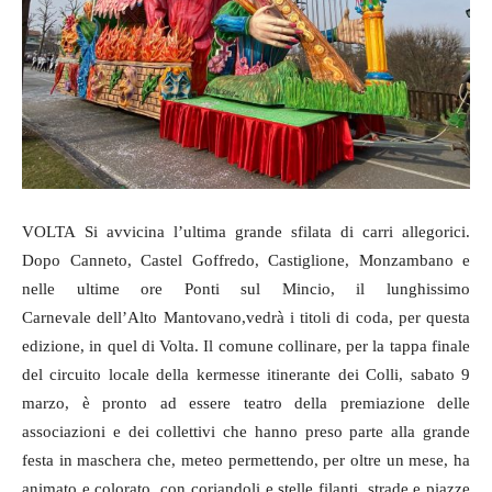
VOLTA
Si avvicina l’ultima grande sfilata di carri allegorici.
Do
po Canneto, Castel Goffredo, Castiglione, Monzambano e
nelle ultime ore Ponti sul Mincio, il lunghissimo
Carnevale
dell’Alto Mantovano
,vedrà i titoli di coda, per questa
edizione, in quel di Volta. Il comune collinare, p
er la tappa finale
del circuito locale della kermesse itinerante
dei Colli
, sabato 9
marzo, è pronto ad essere teatro della premiazione delle
associazioni e dei collettivi che hanno preso parte
alla grande
festa in maschera
che, meteo permettendo, per oltre un mese, ha
animato e colorato,
con coriandoli e stelle filanti,
strade e piazze