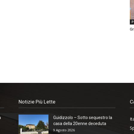
P
Gr
Notizie Più Lette
C
a
Guidizzolo – Sotto sequestro la
It
casa della 20enne deceduta
Sp
9 Agosto 2026