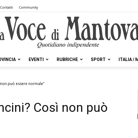
Contatti
Community
OVINCIA
EVENTI
RUBRICHE
SPORT
ITALIA /
la
 non può essere normale”
ncini? Così non può
Voce