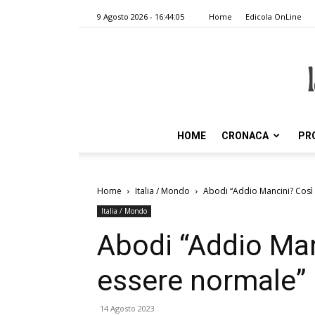
9 Agosto 2026 - 16:44:05
Home
Edicola OnLine
HOME
CRONACA
PR
Home
Italia / Mondo
Abodi “Addio Mancini? Così
Italia / Mondo
Abodi “Addio Ma
essere normale”
14 Agosto 2023