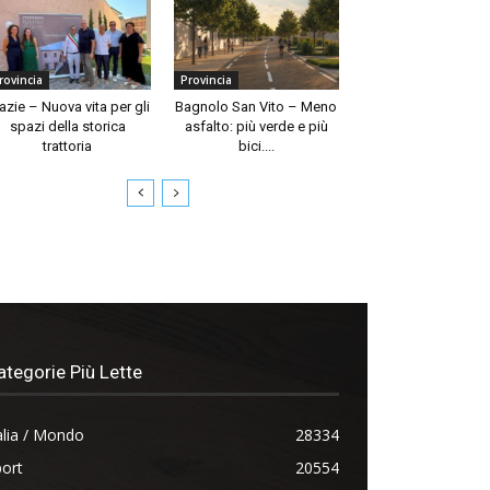
rovincia
Provincia
azie – Nuova vita per gli
Bagnolo San Vito – Meno
spazi della storica
asfalto: più verde e più
trattoria
bici....
ategorie Più Lette
alia / Mondo
28334
ort
20554