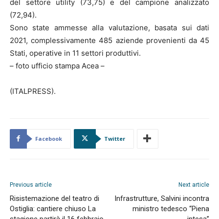
del settore utility (73,75) e del campione analizzato
(72,94).
Sono state ammesse alla valutazione, basata sui dati
2021, complessivamente 485 aziende provenienti da 45
Stati, operative in 11 settori produttivi.
– foto ufficio stampa Acea –
(ITALPRESS).
Facebook
Twitter
Previous article
Next article
Risistemazione del teatro di
Infrastrutture, Salvini incontra
Ostiglia: cantiere chiuso La
ministro tedesco “Piena
stagione partirà il 16 febbraio
intesa”