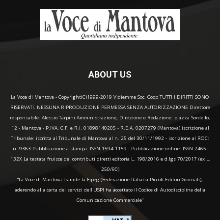
ABOUT US
La Voce di Mantova - Copyright(C)1999-2019 Vidiemme Soc. Coop TUTTI I DIRITTI SONO
RISERVATI. NESSUNA RIPRODUZIONE PERMESSA SENZA AUTORIZZAZIONE Direttore
responsabile: Alessio Tarpini Amministrazione, Direzione e Redazione: piazza Sordello,
12 - Mantova - P.IVA, C.F. e R.I. 01898140205 - R.E.A. 0207279 (Mantova) iscrizione al
Tribunale: iscritta al Tribunale di Mantova al n. 25 del 30/11/1992 - iscrizione al ROC:
n. 9363 Pubblicazione a stampa: ISSN 1594-1159 - Pubblicazione online: ISSN 2465-
132X La testata fruisce dei contributi diretti editoria L. 198/2016 e d.lgs 70/2017 (ex L.
250/90)
“La Voce di Mantova tramite la Fipeg (Federazione Italiana Piccoli Editori Giornali),
aderendo alla carta dei servizi dell'USPI ha accettato il Codice di Autodisciplina della
Comunicazione Commerciale"