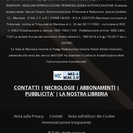
RISERVATI. NESSUNA RIPRODUZIONE PERMESSA SENZA AUTORIZZAZIONE Direttore
responsabile: Alessio Tarpini Amministrazione, Direzione e Redazione: piazza Sordello,
12 - Mantova - P.IVA, C.F. e R.I. 01898140205 - R.E.A. 0207279 (Mantova) iscrizione al
Tribunale: iscritta al Tribunale di Mantova al n. 25 del 30/11/1992 - iscrizione al ROC:
n. 9363 Pubblicazione a stampa: ISSN 1594-1159 - Pubblicazione online: ISSN 2465-
132X La testata fruisce dei contributi diretti editoria L. 198/2016 e d.lgs 70/2017 (ex L.
250/90)
“La Voce di Mantova tramite la Fipeg (Federazione Italiana Piccoli Editori Giornali),
aderendo alla carta dei servizi dell'USPI ha accettato il Codice di Autodisciplina della
Comunicazione Commerciale"
CONTATTI
|
NECROLOGIE
|
ABBONAMENTI
|
PUBBLICITA'
|
LA NOSTRA LIBRERIA
Nota sulla Privacy
Contatti
Nota sull’utilizzo dei Cookie
Amministrazione trasparente
© Tutti i diritti riservati