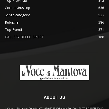
Top-Provincia
842
Coronavirus top
636
Senza categoria
527
Rubriche
386
Top-Eventi
371
GALLERY DELLO SPORT
166
ABOUT US
La Voce di Mantova - Copyright(C)1999-2019 Vidiemme Soc. Coop TUTTI I DIRITTI SONO