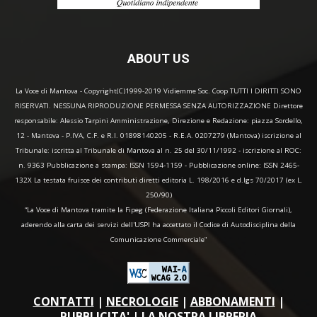
ABOUT US
La Voce di Mantova - Copyright(C)1999-2019 Vidiemme Soc. Coop TUTTI I DIRITTI SONO
RISERVATI. NESSUNA RIPRODUZIONE PERMESSA SENZA AUTORIZZAZIONE Direttore
responsabile: Alessio Tarpini Amministrazione, Direzione e Redazione: piazza Sordello,
12 - Mantova - P.IVA, C.F. e R.I. 01898140205 - R.E.A. 0207279 (Mantova) iscrizione al
Tribunale: iscritta al Tribunale di Mantova al n. 25 del 30/11/1992 - iscrizione al ROC:
n. 9363 Pubblicazione a stampa: ISSN 1594-1159 - Pubblicazione online: ISSN 2465-
132X La testata fruisce dei contributi diretti editoria L. 198/2016 e d.lgs 70/2017 (ex L.
250/90)
“La Voce di Mantova tramite la Fipeg (Federazione Italiana Piccoli Editori Giornali),
aderendo alla carta dei servizi dell'USPI ha accettato il Codice di Autodisciplina della
Comunicazione Commerciale"
CONTATTI
|
NECROLOGIE
|
ABBONAMENTI
|
PUBBLICITA'
|
LA NOSTRA LIBRERIA