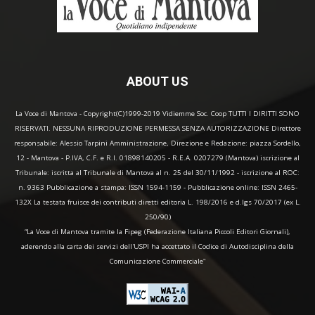
ABOUT US
La Voce di Mantova - Copyright(C)1999-2019 Vidiemme Soc. Coop TUTTI I DIRITTI SONO
RISERVATI. NESSUNA RIPRODUZIONE PERMESSA SENZA AUTORIZZAZIONE Direttore
responsabile: Alessio Tarpini Amministrazione, Direzione e Redazione: piazza Sordello,
12 - Mantova - P.IVA, C.F. e R.I. 01898140205 - R.E.A. 0207279 (Mantova) iscrizione al
Tribunale: iscritta al Tribunale di Mantova al n. 25 del 30/11/1992 - iscrizione al ROC:
n. 9363 Pubblicazione a stampa: ISSN 1594-1159 - Pubblicazione online: ISSN 2465-
132X La testata fruisce dei contributi diretti editoria L. 198/2016 e d.lgs 70/2017 (ex L.
250/90)
“La Voce di Mantova tramite la Fipeg (Federazione Italiana Piccoli Editori Giornali),
aderendo alla carta dei servizi dell'USPI ha accettato il Codice di Autodisciplina della
Comunicazione Commerciale"