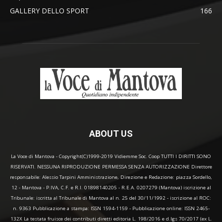
GALLERY DELLO SPORT
166
ABOUT US
La Voce di Mantova - Copyright(C)1999-2019 Vidiemme Soc. Coop TUTTI I DIRITTI SONO
RISERVATI. NESSUNA RIPRODUZIONE PERMESSA SENZA AUTORIZZAZIONE Direttore
responsabile: Alessio Tarpini Amministrazione, Direzione e Redazione: piazza Sordello,
12 - Mantova - P.IVA, C.F. e R.I. 01898140205 - R.E.A. 0207279 (Mantova) iscrizione al
Tribunale: iscritta al Tribunale di Mantova al n. 25 del 30/11/1992 - iscrizione al ROC:
n. 9363 Pubblicazione a stampa: ISSN 1594-1159 - Pubblicazione online: ISSN 2465-
132X La testata fruisce dei contributi diretti editoria L. 198/2016 e d.lgs 70/2017 (ex L.