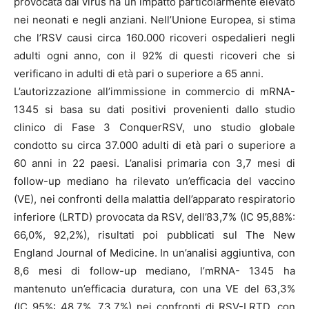
provocata dal virus ha un impatto particolarmente elevato
nei neonati e negli anziani. Nell’Unione Europea, si stima
che l’RSV causi circa 160.000 ricoveri ospedalieri negli
adulti ogni anno, con il 92% di questi ricoveri che si
verificano in adulti di età pari o superiore a 65 anni.
L’autorizzazione all’immissione in commercio di mRNA-
1345 si basa su dati positivi provenienti dallo studio
clinico di Fase 3 ConquerRSV, uno studio globale
condotto su circa 37.000 adulti di età pari o superiore a
60 anni in 22 paesi. L’analisi primaria con 3,7 mesi di
follow-up mediano ha rilevato un’efficacia del vaccino
(VE), nei confronti della malattia dell’apparato respiratorio
inferiore (LRTD) provocata da RSV, dell’83,7% (IC 95,88%:
66,0%, 92,2%), risultati poi pubblicati sul The New
England Journal of Medicine. In un’analisi aggiuntiva, con
8,6 mesi di follow-up mediano, l’mRNA- 1345 ha
mantenuto un’efficacia duratura, con una VE del 63,3%
(IC 95%: 48,7%, 73,7%) nei confronti di RSV-LRTD, con