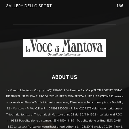
GALLERY DELLO SPORT
166
ABOUT US
La Voce di Mantova - Copyright(C)1999-2019 Vidiemme Soc. Coop TUTTI I DIRITTI SONO
RISERVATI. NESSUNA RIPRODUZIONE PERMESSA SENZA AUTORIZZAZIONE Direttore
responsabile: Alessio Tarpini Amministrazione, Direzione e Redazione: piazza Sordello,
12 - Mantova - P.IVA, C.F. e R.I. 01898140205 - R.E.A. 0207279 (Mantova) iscrizione al
Tribunale: iscritta al Tribunale di Mantova al n. 25 del 30/11/1992 - iscrizione al ROC:
n. 9363 Pubblicazione a stampa: ISSN 1594-1159 - Pubblicazione online: ISSN 2465-
132X La testata fruisce dei contributi diretti editoria L. 198/2016 e d.lgs 70/2017 (ex L.