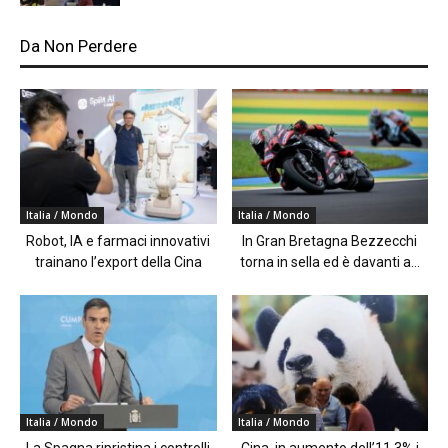
Da Non Perdere
Italia / Mondo
Italia / Mondo
Robot, IA e farmaci innovativi
In Gran Bretagna Bezzecchi
trainano l’export della Cina
torna in sella ed è davanti a...
Italia / Mondo
Italia / Mondo
La Spagna ripristina i controlli
Cina, in aumento dell’11,3% i