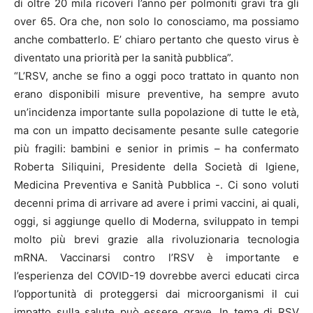
di oltre 20 mila ricoveri l’anno per polmoniti gravi tra gli
over 65. Ora che, non solo lo conosciamo, ma possiamo
anche combatterlo. E’ chiaro pertanto che questo virus è
diventato una priorità per la sanità pubblica”.
“L’RSV, anche se fino a oggi poco trattato in quanto non
erano disponibili misure preventive, ha sempre avuto
un’incidenza importante sulla popolazione di tutte le età,
ma con un impatto decisamente pesante sulle categorie
più fragili: bambini e senior in primis – ha confermato
Roberta Siliquini, Presidente della Società di Igiene,
Medicina Preventiva e Sanità Pubblica -. Ci sono voluti
decenni prima di arrivare ad avere i primi vaccini, ai quali,
oggi, si aggiunge quello di Moderna, sviluppato in tempi
molto più brevi grazie alla rivoluzionaria tecnologia
mRNA. Vaccinarsi contro l’RSV è importante e
l’esperienza del COVID-19 dovrebbe averci educati circa
l’opportunità di proteggersi dai microorganismi il cui
impatto sulla salute può essere grave. In tema di RSV