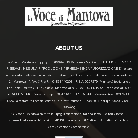
ABOUT US
La Voce di Mantova - Copyright(C)1999-2019 Vidiemme Soc. Coop TUTTI I DIRITTI SONO
RISERVATI. NESSUNA RIPRODUZIONE PERMESSA SENZA AUTORIZZAZIONE Direttore
responsabile: Alessio Tarpini Amministrazione, Direzione e Redazione: piazza Sordello,
12 - Mantova - P.IVA, C.F. e R.I. 01898140205 - R.E.A. 0207279 (Mantova) iscrizione al
Tribunale: iscritta al Tribunale di Mantova al n. 25 del 30/11/1992 - iscrizione al ROC:
n. 9363 Pubblicazione a stampa: ISSN 1594-1159 - Pubblicazione online: ISSN 2465-
132X La testata fruisce dei contributi diretti editoria L. 198/2016 e d.lgs 70/2017 (ex L.
250/90)
“La Voce di Mantova tramite la Fipeg (Federazione Italiana Piccoli Editori Giornali),
aderendo alla carta dei servizi dell'USPI ha accettato il Codice di Autodisciplina della
Comunicazione Commerciale"