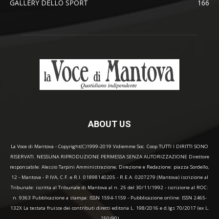
GALLERY DELLO SPORT
166
ABOUT US
La Voce di Mantova - Copyright(C)1999-2019 Vidiemme Soc. Coop TUTTI I DIRITTI SONO
RISERVATI. NESSUNA RIPRODUZIONE PERMESSA SENZA AUTORIZZAZIONE Direttore
responsabile: Alessio Tarpini Amministrazione, Direzione e Redazione: piazza Sordello,
12 - Mantova - P.IVA, C.F. e R.I. 01898140205 - R.E.A. 0207279 (Mantova) iscrizione al
Tribunale: iscritta al Tribunale di Mantova al n. 25 del 30/11/1992 - iscrizione al ROC:
n. 9363 Pubblicazione a stampa: ISSN 1594-1159 - Pubblicazione online: ISSN 2465-
132X La testata fruisce dei contributi diretti editoria L. 198/2016 e d.lgs 70/2017 (ex L.
250/90)