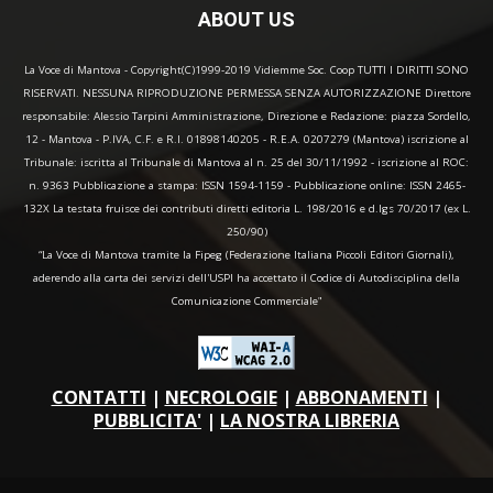
ABOUT US
La Voce di Mantova - Copyright(C)1999-2019 Vidiemme Soc. Coop TUTTI I DIRITTI SONO
RISERVATI. NESSUNA RIPRODUZIONE PERMESSA SENZA AUTORIZZAZIONE Direttore
responsabile: Alessio Tarpini Amministrazione, Direzione e Redazione: piazza Sordello,
12 - Mantova - P.IVA, C.F. e R.I. 01898140205 - R.E.A. 0207279 (Mantova) iscrizione al
Tribunale: iscritta al Tribunale di Mantova al n. 25 del 30/11/1992 - iscrizione al ROC:
n. 9363 Pubblicazione a stampa: ISSN 1594-1159 - Pubblicazione online: ISSN 2465-
132X La testata fruisce dei contributi diretti editoria L. 198/2016 e d.lgs 70/2017 (ex L.
250/90)
“La Voce di Mantova tramite la Fipeg (Federazione Italiana Piccoli Editori Giornali),
aderendo alla carta dei servizi dell'USPI ha accettato il Codice di Autodisciplina della
Comunicazione Commerciale"
CONTATTI
|
NECROLOGIE
|
ABBONAMENTI
|
PUBBLICITA'
|
LA NOSTRA LIBRERIA