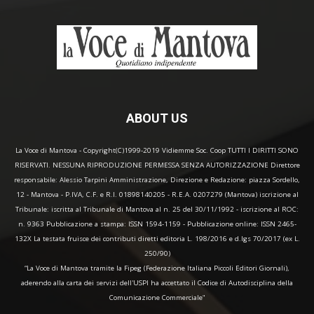
ABOUT US
La Voce di Mantova - Copyright(C)1999-2019 Vidiemme Soc. Coop TUTTI I DIRITTI SONO
RISERVATI. NESSUNA RIPRODUZIONE PERMESSA SENZA AUTORIZZAZIONE Direttore
responsabile: Alessio Tarpini Amministrazione, Direzione e Redazione: piazza Sordello,
12 - Mantova - P.IVA, C.F. e R.I. 01898140205 - R.E.A. 0207279 (Mantova) iscrizione al
Tribunale: iscritta al Tribunale di Mantova al n. 25 del 30/11/1992 - iscrizione al ROC:
n. 9363 Pubblicazione a stampa: ISSN 1594-1159 - Pubblicazione online: ISSN 2465-
132X La testata fruisce dei contributi diretti editoria L. 198/2016 e d.lgs 70/2017 (ex L.
250/90)
“La Voce di Mantova tramite la Fipeg (Federazione Italiana Piccoli Editori Giornali),
aderendo alla carta dei servizi dell'USPI ha accettato il Codice di Autodisciplina della
Comunicazione Commerciale"