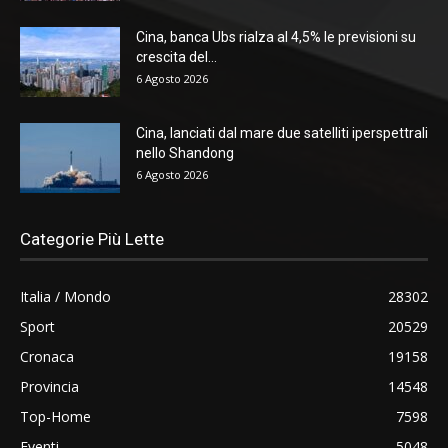
Cina, banca Ubs rialza al 4,5% le previsioni su
crescita del...
6 Agosto 2026
Cina, lanciati dal mare due satelliti iperspettrali
nello Shandong
6 Agosto 2026
Categorie Più Lette
Italia / Mondo
28302
Sport
20529
Cronaca
19158
Provincia
14548
Top-Home
7598
Eventi
5048