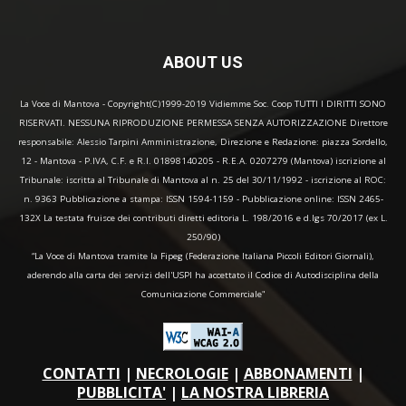
ABOUT US
La Voce di Mantova - Copyright(C)1999-2019 Vidiemme Soc. Coop TUTTI I DIRITTI SONO
RISERVATI. NESSUNA RIPRODUZIONE PERMESSA SENZA AUTORIZZAZIONE Direttore
responsabile: Alessio Tarpini Amministrazione, Direzione e Redazione: piazza Sordello,
12 - Mantova - P.IVA, C.F. e R.I. 01898140205 - R.E.A. 0207279 (Mantova) iscrizione al
Tribunale: iscritta al Tribunale di Mantova al n. 25 del 30/11/1992 - iscrizione al ROC:
n. 9363 Pubblicazione a stampa: ISSN 1594-1159 - Pubblicazione online: ISSN 2465-
132X La testata fruisce dei contributi diretti editoria L. 198/2016 e d.lgs 70/2017 (ex L.
250/90)
“La Voce di Mantova tramite la Fipeg (Federazione Italiana Piccoli Editori Giornali),
aderendo alla carta dei servizi dell'USPI ha accettato il Codice di Autodisciplina della
Comunicazione Commerciale"
CONTATTI
|
NECROLOGIE
|
ABBONAMENTI
|
PUBBLICITA'
|
LA NOSTRA LIBRERIA