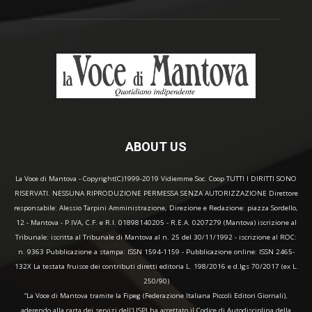
ABOUT US
La Voce di Mantova - Copyright(C)1999-2019 Vidiemme Soc. Coop TUTTI I DIRITTI SONO
RISERVATI. NESSUNA RIPRODUZIONE PERMESSA SENZA AUTORIZZAZIONE Direttore
responsabile: Alessio Tarpini Amministrazione, Direzione e Redazione: piazza Sordello,
12 - Mantova - P.IVA, C.F. e R.I. 01898140205 - R.E.A. 0207279 (Mantova) iscrizione al
Tribunale: iscritta al Tribunale di Mantova al n. 25 del 30/11/1992 - iscrizione al ROC:
n. 9363 Pubblicazione a stampa: ISSN 1594-1159 - Pubblicazione online: ISSN 2465-
132X La testata fruisce dei contributi diretti editoria L. 198/2016 e d.lgs 70/2017 (ex L.
250/90)
“La Voce di Mantova tramite la Fipeg (Federazione Italiana Piccoli Editori Giornali),
aderendo alla carta dei servizi dell'USPI ha accettato il Codice di Autodisciplina della