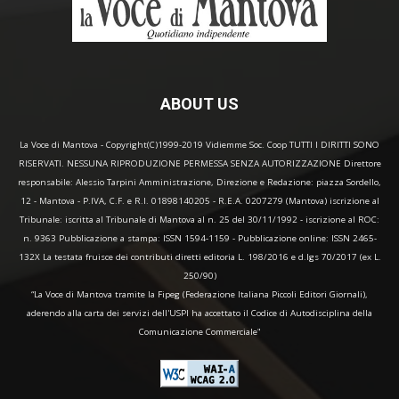
ABOUT US
La Voce di Mantova - Copyright(C)1999-2019 Vidiemme Soc. Coop TUTTI I DIRITTI SONO
RISERVATI. NESSUNA RIPRODUZIONE PERMESSA SENZA AUTORIZZAZIONE Direttore
responsabile: Alessio Tarpini Amministrazione, Direzione e Redazione: piazza Sordello,
12 - Mantova - P.IVA, C.F. e R.I. 01898140205 - R.E.A. 0207279 (Mantova) iscrizione al
Tribunale: iscritta al Tribunale di Mantova al n. 25 del 30/11/1992 - iscrizione al ROC:
n. 9363 Pubblicazione a stampa: ISSN 1594-1159 - Pubblicazione online: ISSN 2465-
132X La testata fruisce dei contributi diretti editoria L. 198/2016 e d.lgs 70/2017 (ex L.
250/90)
“La Voce di Mantova tramite la Fipeg (Federazione Italiana Piccoli Editori Giornali),
aderendo alla carta dei servizi dell'USPI ha accettato il Codice di Autodisciplina della
Comunicazione Commerciale"