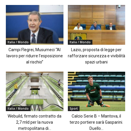
Italia / Mondo
Italia / Mondo
Campi Flegrei, Musumeci “Al
Lazio, proposta di legge per
lavoro per ridurre l’esposizione
rafforzare sicurezza e vivibilità
al rischio”
spazi urbani
Italia / Mondo
Sport
Webuild, firmato contratto da
Calcio Serie B – Mantova, il
2,7 mld per la nuova
terzo portiere sarà Gasparini.
metropolitana di...
Duello...