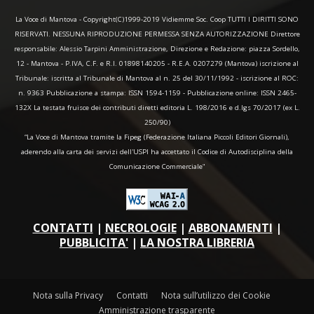
La Voce di Mantova - Copyright(C)1999-2019 Vidiemme Soc. Coop TUTTI I DIRITTI SONO
RISERVATI. NESSUNA RIPRODUZIONE PERMESSA SENZA AUTORIZZAZIONE Direttore
responsabile: Alessio Tarpini Amministrazione, Direzione e Redazione: piazza Sordello,
12 - Mantova - P.IVA, C.F. e R.I. 01898140205 - R.E.A. 0207279 (Mantova) iscrizione al
Tribunale: iscritta al Tribunale di Mantova al n. 25 del 30/11/1992 - iscrizione al ROC:
n. 9363 Pubblicazione a stampa: ISSN 1594-1159 - Pubblicazione online: ISSN 2465-
132X La testata fruisce dei contributi diretti editoria L. 198/2016 e d.lgs 70/2017 (ex L.
250/90)
“La Voce di Mantova tramite la Fipeg (Federazione Italiana Piccoli Editori Giornali),
aderendo alla carta dei servizi dell'USPI ha accettato il Codice di Autodisciplina della
Comunicazione Commerciale"
CONTATTI
|
NECROLOGIE
|
ABBONAMENTI
|
PUBBLICITA'
|
LA NOSTRA LIBRERIA
Nota sulla Privacy
Contatti
Nota sull’utilizzo dei Cookie
Amministrazione trasparente