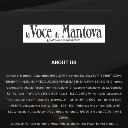
ABOUT US
La Voce di Mantova - Copyright(C)1999-2019 Vidiemme Soc. Coop TUTTI I DIRITTI SONO
RISERVATI. NESSUNA RIPRODUZIONE PERMESSA SENZA AUTORIZZAZIONE Direttore
responsabile: Alessio Tarpini Amministrazione, Direzione e Redazione: piazza Sordello,
12 - Mantova - P.IVA, C.F. e R.I. 01898140205 - R.E.A. 0207279 (Mantova) iscrizione al
Tribunale: iscritta al Tribunale di Mantova al n. 25 del 30/11/1992 - iscrizione al ROC:
n. 9363 Pubblicazione a stampa: ISSN 1594-1159 - Pubblicazione online: ISSN 2465-
132X La testata fruisce dei contributi diretti editoria L. 198/2016 e d.lgs 70/2017 (ex L.
250/90)
“La Voce di Mantova tramite la Fipeg (Federazione Italiana Piccoli Editori Giornali),