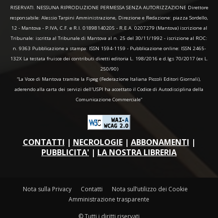
RISERVATI. NESSUNA RIPRODUZIONE PERMESSA SENZA AUTORIZZAZIONE Direttore
responsabile: Alessio Tarpini Amministrazione, Direzione e Redazione: piazza Sordello,
12 - Mantova - P.IVA, C.F. e R.I. 01898140205 - R.E.A. 0207279 (Mantova) iscrizione al
Tribunale: iscritta al Tribunale di Mantova al n. 25 del 30/11/1992 - iscrizione al ROC:
n. 9363 Pubblicazione a stampa: ISSN 1594-1159 - Pubblicazione online: ISSN 2465-
132X La testata fruisce dei contributi diretti editoria L. 198/2016 e d.lgs 70/2017 (ex L.
250/90)
“La Voce di Mantova tramite la Fipeg (Federazione Italiana Piccoli Editori Giornali),
aderendo alla carta dei servizi dell'USPI ha accettato il Codice di Autodisciplina della
Comunicazione Commerciale"
CONTATTI
|
NECROLOGIE
|
ABBONAMENTI
|
PUBBLICITA'
|
LA NOSTRA LIBRERIA
Nota sulla Privacy
Contatti
Nota sull’utilizzo dei Cookie
Amministrazione trasparente
© Tutti i diritti riservati