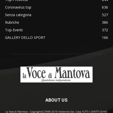
Coronavirus top
636
Senza categoria
527
Rubriche
386
Top-Eventi
372
GALLERY DELLO SPORT
166
ABOUT US
La Voce di Mantova - Copyright(C)1999-2019 Vidiemme Soc. Coop TUTTI I DIRITTI SONO