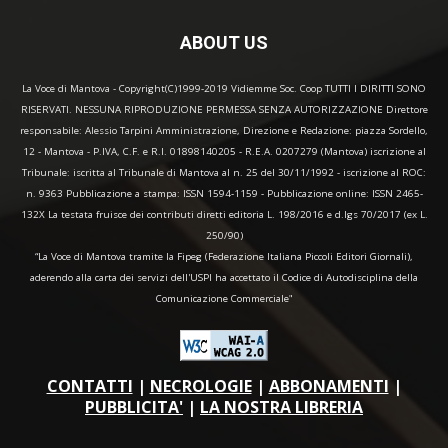
ABOUT US
La Voce di Mantova - Copyright(C)1999-2019 Vidiemme Soc. Coop TUTTI I DIRITTI SONO
RISERVATI. NESSUNA RIPRODUZIONE PERMESSA SENZA AUTORIZZAZIONE Direttore
responsabile: Alessio Tarpini Amministrazione, Direzione e Redazione: piazza Sordello,
12 - Mantova - P.IVA, C.F. e R.I. 01898140205 - R.E.A. 0207279 (Mantova) iscrizione al
Tribunale: iscritta al Tribunale di Mantova al n. 25 del 30/11/1992 - iscrizione al ROC:
n. 9363 Pubblicazione a stampa: ISSN 1594-1159 - Pubblicazione online: ISSN 2465-
132X La testata fruisce dei contributi diretti editoria L. 198/2016 e d.lgs 70/2017 (ex L.
250/90)
“La Voce di Mantova tramite la Fipeg (Federazione Italiana Piccoli Editori Giornali),
aderendo alla carta dei servizi dell'USPI ha accettato il Codice di Autodisciplina della
Comunicazione Commerciale"
CONTATTI
|
NECROLOGIE
|
ABBONAMENTI
|
PUBBLICITA'
|
LA NOSTRA LIBRERIA