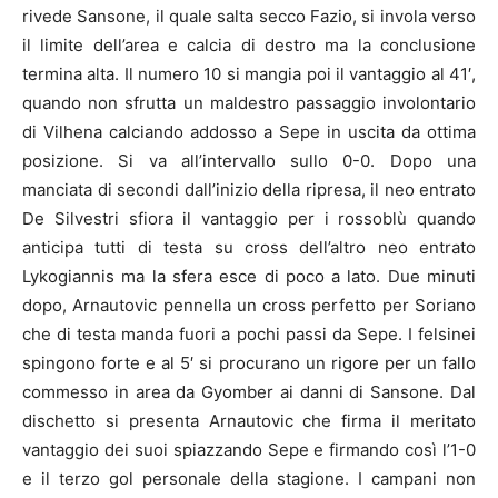
rivede Sansone, il quale salta secco Fazio, si invola verso
il limite dell’area e calcia di destro ma la conclusione
termina alta. Il numero 10 si mangia poi il vantaggio al 41′,
quando non sfrutta un maldestro passaggio involontario
di Vilhena calciando addosso a Sepe in uscita da ottima
posizione. Si va all’intervallo sullo 0-0. Dopo una
manciata di secondi dall’inizio della ripresa, il neo entrato
De Silvestri sfiora il vantaggio per i rossoblù quando
anticipa tutti di testa su cross dell’altro neo entrato
Lykogiannis ma la sfera esce di poco a lato. Due minuti
dopo, Arnautovic pennella un cross perfetto per Soriano
che di testa manda fuori a pochi passi da Sepe. I felsinei
spingono forte e al 5′ si procurano un rigore per un fallo
commesso in area da Gyomber ai danni di Sansone. Dal
dischetto si presenta Arnautovic che firma il meritato
vantaggio dei suoi spiazzando Sepe e firmando così l’1-0
e il terzo gol personale della stagione. I campani non