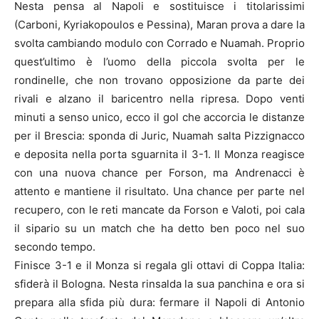
Nesta pensa al Napoli e sostituisce i titolarissimi
(Carboni, Kyriakopoulos e Pessina), Maran prova a dare la
svolta cambiando modulo con Corrado e Nuamah. Proprio
quest’ultimo è l’uomo della piccola svolta per le
rondinelle, che non trovano opposizione da parte dei
rivali e alzano il baricentro nella ripresa. Dopo venti
minuti a senso unico, ecco il gol che accorcia le distanze
per il Brescia: sponda di Juric, Nuamah salta Pizzignacco
e deposita nella porta sguarnita il 3-1. Il Monza reagisce
con una nuova chance per Forson, ma Andrenacci è
attento e mantiene il risultato. Una chance per parte nel
recupero, con le reti mancate da Forson e Valoti, poi cala
il sipario su un match che ha detto ben poco nel suo
secondo tempo.
Finisce 3-1 e il Monza si regala gli ottavi di Coppa Italia:
sfiderà il Bologna. Nesta rinsalda la sua panchina e ora si
prepara alla sfida più dura: fermare il Napoli di Antonio