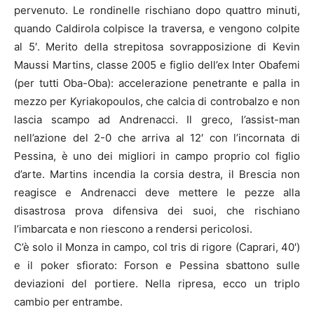
pervenuto. Le rondinelle rischiano dopo quattro minuti,
quando Caldirola colpisce la traversa, e vengono colpite
al 5′. Merito della strepitosa sovrapposizione di Kevin
Maussi Martins, classe 2005 e figlio dell’ex Inter Obafemi
(per tutti Oba-Oba): accelerazione penetrante e palla in
mezzo per Kyriakopoulos, che calcia di controbalzo e non
lascia scampo ad Andrenacci. Il greco, l’assist-man
nell’azione del 2-0 che arriva al 12′ con l’incornata di
Pessina, è uno dei migliori in campo proprio col figlio
d’arte. Martins incendia la corsia destra, il Brescia non
reagisce e Andrenacci deve mettere le pezze alla
disastrosa prova difensiva dei suoi, che rischiano
l’imbarcata e non riescono a rendersi pericolosi.
C’è solo il Monza in campo, col tris di rigore (Caprari, 40′)
e il poker sfiorato: Forson e Pessina sbattono sulle
deviazioni del portiere. Nella ripresa, ecco un triplo
cambio per entrambe.