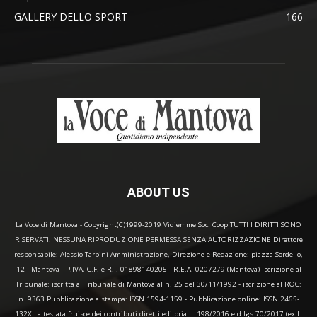
GALLERY DELLO SPORT
166
ABOUT US
La Voce di Mantova - Copyright(C)1999-2019 Vidiemme Soc. Coop TUTTI I DIRITTI SONO
RISERVATI. NESSUNA RIPRODUZIONE PERMESSA SENZA AUTORIZZAZIONE Direttore
responsabile: Alessio Tarpini Amministrazione, Direzione e Redazione: piazza Sordello,
12 - Mantova - P.IVA, C.F. e R.I. 01898140205 - R.E.A. 0207279 (Mantova) iscrizione al
Tribunale: iscritta al Tribunale di Mantova al n. 25 del 30/11/1992 - iscrizione al ROC:
n. 9363 Pubblicazione a stampa: ISSN 1594-1159 - Pubblicazione online: ISSN 2465-
132X La testata fruisce dei contributi diretti editoria L. 198/2016 e d.lgs 70/2017 (ex L.