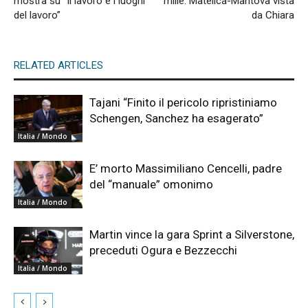
mostra su “Il lavoro e i luoghi
mille: Matelica-Mantova vista
del lavoro”
da Chiara
RELATED ARTICLES
Tajani “Finito il pericolo ripristiniamo
Schengen, Sanchez ha esagerato”
Italia / Mondo
E’ morto Massimiliano Cencelli, padre
del “manuale” omonimo
Italia / Mondo
Martin vince la gara Sprint a Silverstone,
preceduti Ogura e Bezzecchi
Italia / Mondo