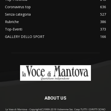
Coronavirus top
636
Senza categoria
527
Rubriche
386
Top-Eventi
373
GALLERY DELLO SPORT
166
ABOUT US
La Voce di Mantova - Copyright(C)1999-2019 Vidiemme Soc. Coop TUTTI I DIRITTI SONO