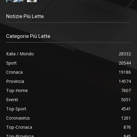
Notizie Più Lette
Categorie Più Lette
Italia / Mondo
28332
Sport
20544
Cronaca
19186
Provincia
14574
Top-Home
7607
Eventi
5051
Top-Sport
4541
Coronavirus
1261
Top-Cronaca
876
Top-Provincia
845