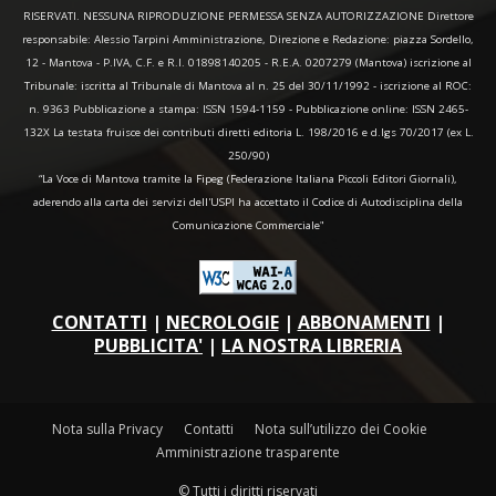
RISERVATI. NESSUNA RIPRODUZIONE PERMESSA SENZA AUTORIZZAZIONE Direttore
responsabile: Alessio Tarpini Amministrazione, Direzione e Redazione: piazza Sordello,
12 - Mantova - P.IVA, C.F. e R.I. 01898140205 - R.E.A. 0207279 (Mantova) iscrizione al
Tribunale: iscritta al Tribunale di Mantova al n. 25 del 30/11/1992 - iscrizione al ROC:
n. 9363 Pubblicazione a stampa: ISSN 1594-1159 - Pubblicazione online: ISSN 2465-
132X La testata fruisce dei contributi diretti editoria L. 198/2016 e d.lgs 70/2017 (ex L.
250/90)
“La Voce di Mantova tramite la Fipeg (Federazione Italiana Piccoli Editori Giornali),
aderendo alla carta dei servizi dell'USPI ha accettato il Codice di Autodisciplina della
Comunicazione Commerciale"
CONTATTI
|
NECROLOGIE
|
ABBONAMENTI
|
PUBBLICITA'
|
LA NOSTRA LIBRERIA
Nota sulla Privacy
Contatti
Nota sull’utilizzo dei Cookie
Amministrazione trasparente
© Tutti i diritti riservati