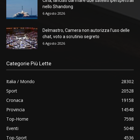
Cina, lanciati dal mare due satelliti iperspettrali
nello Shandong
6 Agosto 2026
Delmastro, Camera non autorizza l’uso delle
chat, voto a scrutinio segreto
6 Agosto 2026
Categorie Più Lette
Italia / Mondo
28302
Sport
20528
Cronaca
19158
Provincia
14548
Top-Home
7598
Eventi
5048
Top-Sport
4536