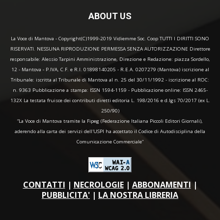
ABOUT US
La Voce di Mantova - Copyright(C)1999-2019 Vidiemme Soc. Coop TUTTI I DIRITTI SONO
RISERVATI. NESSUNA RIPRODUZIONE PERMESSA SENZA AUTORIZZAZIONE Direttore
responsabile: Alessio Tarpini Amministrazione, Direzione e Redazione: piazza Sordello,
12 - Mantova - P.IVA, C.F. e R.I. 01898140205 - R.E.A. 0207279 (Mantova) iscrizione al
Tribunale: iscritta al Tribunale di Mantova al n. 25 del 30/11/1992 - iscrizione al ROC:
n. 9363 Pubblicazione a stampa: ISSN 1594-1159 - Pubblicazione online: ISSN 2465-
132X La testata fruisce dei contributi diretti editoria L. 198/2016 e d.lgs 70/2017 (ex L.
250/90)
“La Voce di Mantova tramite la Fipeg (Federazione Italiana Piccoli Editori Giornali),
aderendo alla carta dei servizi dell'USPI ha accettato il Codice di Autodisciplina della
Comunicazione Commerciale"
CONTATTI
|
NECROLOGIE
|
ABBONAMENTI
|
PUBBLICITA'
|
LA NOSTRA LIBRERIA